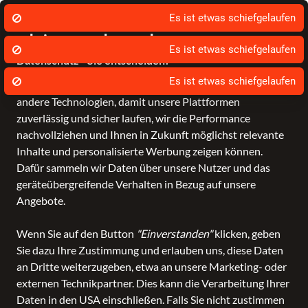
Es ist etwas schiefgelaufen
Wir nutzen Cookies um unsere Dienste zu
erbringen und zu verbessern.
Es ist etwas schiefgelaufen
Datenschutz - Sie entscheiden!
Es ist etwas schiefgelaufen
Bagmondo und unsere Partner nutzen Cookies und
Schule
Reise
Business
Freizeit
Fashion & Lifestyle
andere Technologien, damit unsere Plattformen
zuverlässig und sicher laufen, wir die Performance
nachvollziehen und Ihnen in Zukunft möglichst relevante
Inhalte und personalisierte Werbung zeigen können.
Dafür sammeln wir Daten über unsere Nutzer und das
geräteübergreifende Verhalten in Bezug auf unsere
Angebote.
Wenn Sie auf den Button
"Einverstanden"
klicken, geben
Sie dazu Ihre Zustimmung und erlauben uns, diese Daten
an Dritte weiterzugeben, etwa an unsere Marketing- oder
externen Technikpartner. Dies kann die Verarbeitung Ihrer
Daten in den USA einschließen. Falls Sie nicht zustimmen