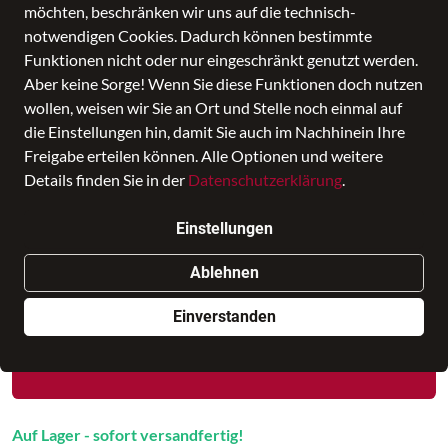
möchten, beschränken wir uns auf die technisch-
notwendigen Cookies. Dadurch können bestimmte
Funktionen nicht oder nur eingeschränkt genutzt werden.
Aber keine Sorge! Wenn Sie diese Funktionen doch nutzen
wollen, weisen wir Sie an Ort und Stelle noch einmal auf
die Einstellungen hin, damit Sie auch im Nachhinein Ihre
Freigabe erteilen können. Alle Optionen und weitere
Jen Brown
Details finden Sie in der
Datenschutzerklärung
.
Preis
109,95 €
inkl. MwSt., Versand
GRATIS
Einstellungen
Nur noch weniger als 3 Artikel im Geschäft vorhanden.
Ablehnen
Dieses Produkt ist nur online verfügbar
Einverstanden
In den Warenkorb
Auf Lager - sofort versandfertig!